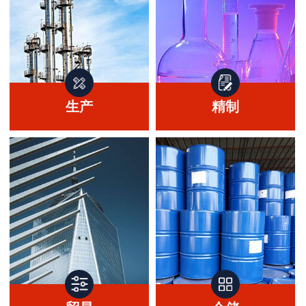
生产
精制
生产
精制
精通多项产品生产工艺流
在医药中间体萃取制剂，
程。
锂盐及其延伸等多领域精
制。