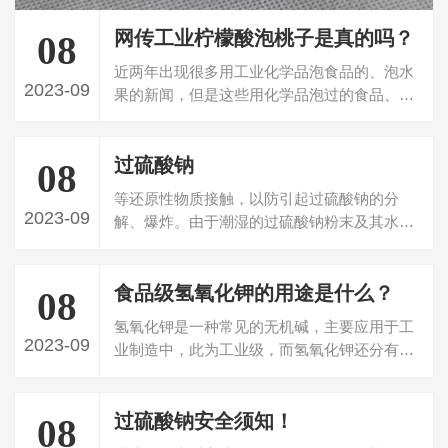
网传工业柠檬酸泡桃子是真的吗？
08
近两年出现很多用工业化学品泡食品的、泡水
2023-09
果的新闻，但是这些用化学品泡过的食品、水
果无一是对人体健康有益的，最近又听说可以
用工业柠檬酸泡桃子是真的吗？事情是真的，
过硫酸钠
但至于能不...
08
等还原性物质接触，以防引起过硫酸钠的分
2023-09
解、爆炸。由于潮湿的过硫酸钠粉末及其水溶
液有漂白和轻微的腐蚀作用，因此使用过程中
应避免眼睛、皮肤和衣物直接与其接触。 聚
食品级氢氧化钾的用途是什么？
合：乳...
08
氢氧化钾是一种常见的无机碱，主要应用于工
2023-09
业制造中，此为工业级，而氢氧化钾还分有食
品级的，顾名思义就是应用在食品行业中的，
食品级氢氧化钾的用途又是什么呢？ 食品级氢
过硫酸钠安全须知！
氧化...
08