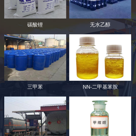
碳酸锂
无水乙醇
三甲苯
NN-二甲基苯胺