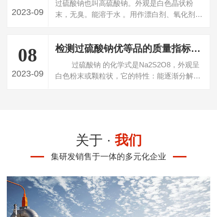
过硫酸钠也叫高硫酸钠。外观是白色晶状粉
2023-09
末，无臭。能溶于水 。用作漂白剂、氧化剂、
乳液聚合促进剂。对眼、上呼吸道和皮肤有刺
激性。某些敏感个体接触本品后，可能发生皮
检测过硫酸钠优等品的质量指标有哪些
疹和（或）...
08
过硫酸钠 的化学式是Na2S2O8，外观呈
2023-09
白色粉末或颗粒状，它的特性：能逐渐分解，
在潮湿和高温条件下能使分解加速，还能被乙
醇和银离子分解，具有氧化性、刺激性。 过硫
酸钠主...
关于 ·
我们
集研发销售于一体的多元化企业